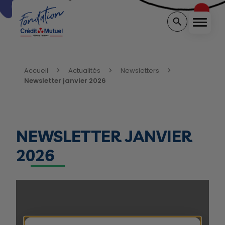
Menu
Rechercher sur 
Vous êtes ici:
Accueil
Actualités
Newsletters
Newsletter janvier 2026
NEWSLETTER JANVIER
2026