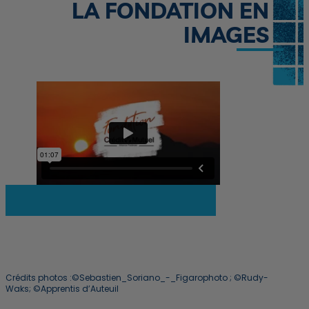
LA FONDATION EN
IMAGES
Lire la transcription textuelle
Crédits photos :©Sebastien_Soriano_-_Figarophoto ; ©Rudy-
Waks; ©Apprentis d’Auteuil