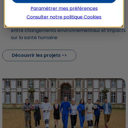
À l’accompagnement de la transition du monde
Paramétrer mes préférences
agricole et rural
Consulter notre politique
Cookies
Au soutien de projets de recherche sur les liens
entre changements environnementaux et impacts
sur la santé humaine
Découvrir les projets