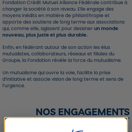
Fondation Crédit Mutuel Alliance Fédérale contribue à
changer la société à son niveau. Elle engage des
moyens inédits en matière de philanthropie et
apporte des soutiens de long terme aux associations
qui, comme elle, agissent pour dessiner
un monde
nouveau, plus juste et plus durable.
Enfin, en fédérant autour de son action les élus
mutualistes, collaborateurs, réseaux et filiales du
Groupe, la Fondation révèle la force du mutualisme.
Un mutualisme qui ouvre la voie, facilite la prise
d’initiative et associe vision de long terme et sens de
l’urgence.
NOS ENGAGEMENTS