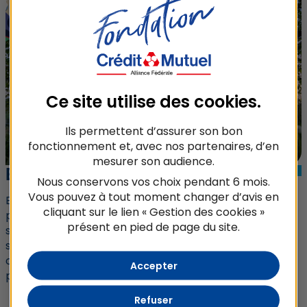
Ce site utilise des
cookies
.
Ils permettent d’assurer son bon
fonctionnement et, avec nos partenaires, d’en
mesurer son audience.
ENVIRONNEMENT
Nous conservons vos choix pendant 6 mois.
Vous pouvez à tout moment changer d’avis en
En lien avec les engagements environnementaux pris
cliquant sur le lien « Gestion des cookies »
par Crédit Mutuel Alliance Fédérale dans le cadre de
présent en pied de page du site.
son plan stratégique et renforcée par le dividende
sociétal, la Fondation Crédit Mutuel Alliance Fédérale
œuvre pour un monde plus durable en soutenant des
Accepter
projets qui contribuent :
Refuser
À la protection de la biodiversité