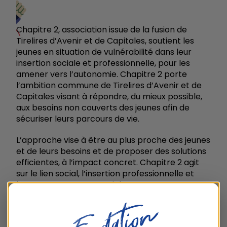
Chapitre 2, association issue de la fusion de
Tirelires d’Avenir et de Capitales, soutient les
jeunes en situation de vulnérabilité dans leur
insertion sociale et professionnelle, pour les
amener vers l’autonomie. Chapitre 2 porte
l’ambition commune de Tirelires d’Avenir et de
Capitales visant à répondre, du mieux possible,
aux besoins non couverts des jeunes afin de
sécuriser leurs parcours de vie.
L’approche vise à être au plus proche des jeunes
et de leurs besoins et de proposer des solutions
efficientes, à l’impact concret. Chapitre 2 agit
sur le lien social, l’insertion professionnelle et
l’accompagnement social.
www.chapitre2-asso.org