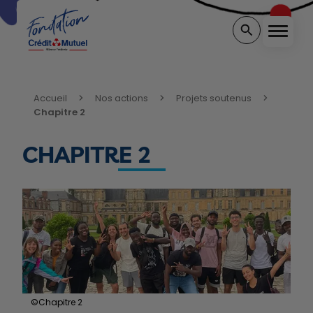
Menu
Rechercher sur 
Vous êtes ici:
Accueil
Nos actions
Projets soutenus
Chapitre 2
CHAPITRE 2
©Chapitre 2