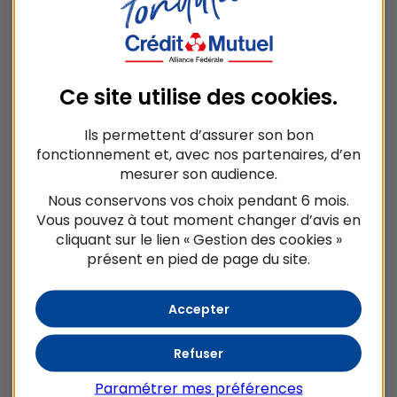
Domaine
Solidarité et Territoires
Localisation
Ce site utilise des
cookies
.
Île-de-France
Année
Ils permettent d’assurer son bon
2022-2023
fonctionnement et, avec nos partenaires, d’en
mesurer son audience.
Nous conservons vos choix pendant 6 mois.
Vous pouvez à tout moment changer d’avis en
cliquant sur le lien « Gestion des cookies »
présent en pied de page du site.
NOTRE SOUTIEN
Accepter
Refuser
Paramétrer mes préférences