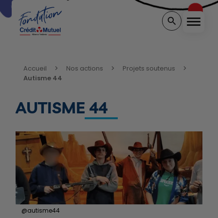
Menu
Rechercher sur 
Vous êtes ici:
Accueil
Nos actions
Projets soutenus
Autisme 44
AUTISME 44
@autisme44