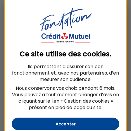
Domaine
Solidarité et Territoires
Localisation
Pays de la Loire
Année
Ce site utilise des
cookies
.
2024-2026
Ils permettent d’assurer son bon
fonctionnement et, avec nos partenaires, d’en
mesurer son audience.
Nous conservons vos choix pendant 6 mois.
NOTRE SOUTIEN
Vous pouvez à tout moment changer d’avis en
cliquant sur le lien « Gestion des cookies »
présent en pied de page du site.
Accepter