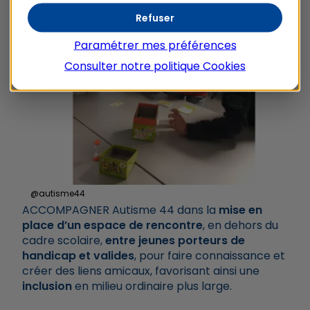
Refuser
Paramétrer mes préférences
Consulter notre politique
Cookies
@autisme44️
ACCOMPAGNER Autisme 44 dans la
mise en
place d’un espace de rencontre
, en dehors du
cadre scolaire,
entre jeunes porteurs de
handicap et valides
, pour faire connaissance et
créer des liens amicaux, favorisant ainsi une
inclusion
en milieu ordinaire plus large.