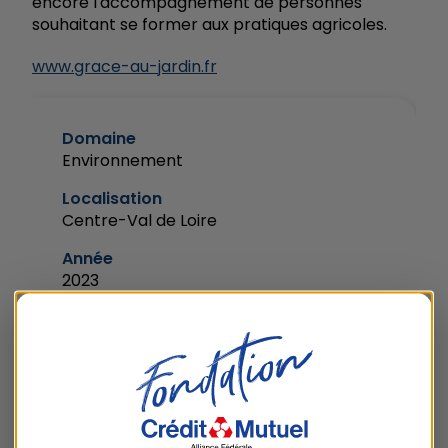
encore l'accompagnement de personnes
souhaitant se former aux pratiques agricoles.
www.grace-au-jardin.fr
Domaine
Environnement
Localisation
Centre-Val de Loire
Année
2023
NOTRE SOUTIEN