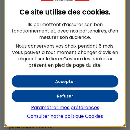
Ce site utilise des
cookies
.
Ils permettent d’assurer son bon
fonctionnement et, avec nos partenaires, d’en
mesurer son audience.
Nous conservons vos choix pendant 6 mois.
Vous pouvez à tout moment changer d’avis en
cliquant sur le lien « Gestion des cookies »
présent en pied de page du site.
Accepter
Refuser
Paramétrer mes préférences
@ Grâce au Jardin️
ACCOMPAGNER Grâce au Jardin à la création
Consulter notre politique
Cookies
d’un lieu propice à la biodiversité, au sein de son
jardin expérimental.