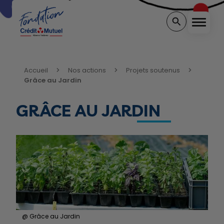
Menu
Rechercher sur 
Vous êtes ici:
Accueil
Nos actions
Projets soutenus
Grâce au Jardin
GRÂCE AU JARDIN
@ Grâce au Jardin