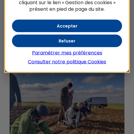
Année
cliquant sur le lien « Gestion des cookies »
2022-2024
présent en pied de page du site.
Accepter
Refuser
NOTRE SOUTIEN
Paramétrer mes préférences
Consulter notre politique
Cookies