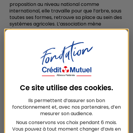
proposition au niveau national comme
international, elle travaille pour que l’arbre, sous
toutes ses formes, retrouve sa place au sein des
systèmes agricoles. L’association mène
2 programmes principaux :
AFTER
: fonds de financement pour la
plantation en agroforesterie.
L’Ecole Française d’Agroforesterie
www.agroforesterie.fr/
Ce site utilise des
cookies
.
Domaine
Ils permettent d’assurer son bon
Environnement
fonctionnement et, avec nos partenaires, d’en
mesurer son audience.
Localisation
Nous conservons vos choix pendant 6 mois.
Centre-Val de Loire
Vous pouvez à tout moment changer d’avis en