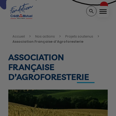
Menu
Rechercher sur 
Vous êtes ici:
Accueil
Nos actions
Projets soutenus
Association Française d’Agroforesterie
ASSOCIATION
FRANÇAISE
D’AGROFORESTERIE