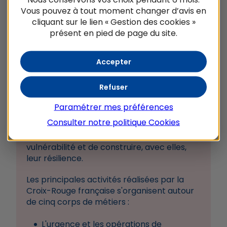
Vous pouvez à tout moment changer d’avis en
cliquant sur le lien « Gestion des cookies »
présent en pied de page du site.
Accepter
CROIX-ROUGE FRANÇAISE
Refuser
Solidarité et territoires
Paramétrer mes préférences
La Croix-Rouge française a pour mission
Consulter notre politique
Cookies
d'agir pour protéger et relever, sans
conditions, les personnes en situation de
vulnérabilité et de construire, avec elles,
leur résilience.
Les principales activités réalisées par la
Croix-Rouge française s'organisent autour
de cinq corps de métiers :
L'urgence et les opérations de