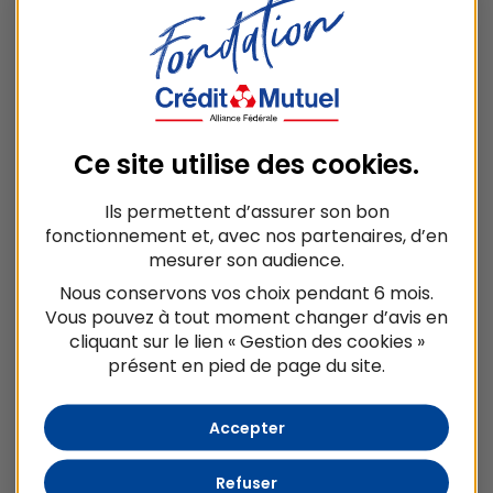
D’HISTOIRE NATURELLE
AFIN DE CONTRIBUER À
LA PROTECTION DE LA
BIODIVERSITÉ
Ce site utilise des
cookies
.
Ils permettent d’assurer son bon
Alors que les besoins de soutien à la recherche
fonctionnement et, avec nos partenaires, d’en
et à la diffusion des savoirs s’intensifient, la
mesurer son audience.
Fondation Crédit Mutuel Alliance Fédérale et le
Nous conservons vos choix pendant 6 mois.
Muséum national d’Histoire naturelle annoncent
Vous pouvez à tout moment changer d’avis en
la signature d’un partenariat stratégique de 4,5
cliquant sur le lien « Gestion des cookies »
millions d’euros sur 3 ans en faveur de la
présent en pied de page du site.
biodiversité.
Accepter
Ouvrir le PDF en plein écran
Refuser