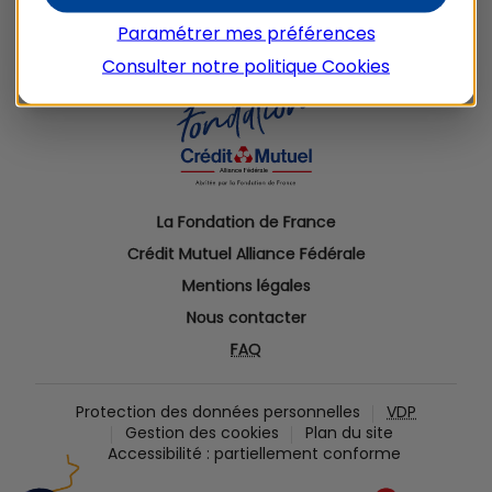
Paramétrer mes préférences
Consulter notre politique
Cookies
La Fondation de France
Crédit Mutuel Alliance Fédérale
Mentions légales
Nous contacter
FAQ
Protection des données personnelles
VDP
Gestion des
cookies
Plan du site
Accessibilité : partiellement conforme