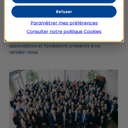
», ces frontières mentales, ces angles morts qui
empêchent de voir certaines fragilités pourtant
Refuser
bien réelles.
Le rôle des fondations est
justement d’aller vers ces causes fragiles,
Paramétrer mes préférences
contestées ou invisibles
.
Consulter notre politique
Cookies
Un grand merci à tous les intervenants, les
associations et fondations présents à ce
rendez-vous.