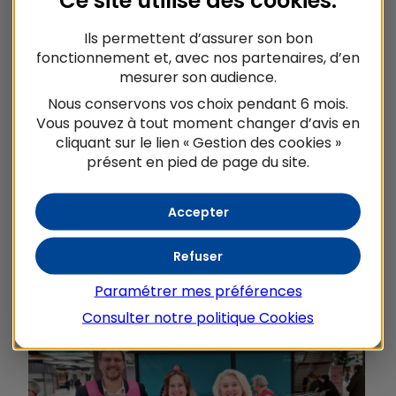
Ce site utilise des
cookies
.
Ils permettent d’assurer son bon
Pour atteindre cet objectif, ils ont besoin de la
fonctionnement et, avec nos partenaires, d’en
mobilisation de toutes et tous afin d’accueillir les
mesurer son audience.
clients en magasin, distribuer des flyers,
Nous conservons vos choix pendant 6 mois.
récupérer les produits en sortie de caisse ou
Vous pouvez à tout moment changer d’avis en
encore trier les denrées est
cliquant sur le lien « Gestion des cookies »
présent en pied de page du site.
En 2024,
plus de 200 collaborateurs et élus de
Crédit Mutuel Alliance Fédérale
ont participé à
la Collecte Nationale.
Accepter
Bénévole d’un jour ! On compte sur vous !
Refuser
Paramétrer mes préférences
Consulter notre politique
Cookies