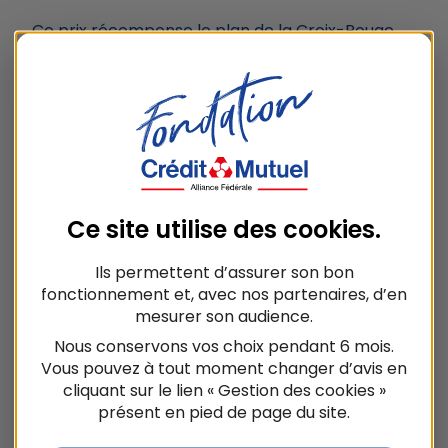
Ce prix récompense le plan de la Croix-Rouge
pour lutter contre les déserts de solidarité. Un
projet innovant et ambitieux, financé par la
fondation, et qui déploiera de nouvelles solutions
de mobilité partout en France pour
accompagner encore plus de personnes
vulnérables et isolées. Un plan pour lequel
Crédit Mutuel Alliance Fédérale
mobilise
également ses élus mutualistes.
Ce site utilise des
cookies
.
Ce prix a été remis sur le stand du
Crédit Mutuel
du
Salon des Maires et des Collectivités
Ils permettent d’assurer son bon
locales
.
fonctionnement et, avec nos partenaires, d’en
mesurer son audience.
Nous conservons vos choix pendant 6 mois.
Vous pouvez à tout moment changer d’avis en
cliquant sur le lien « Gestion des cookies »
présent en pied de page du site.